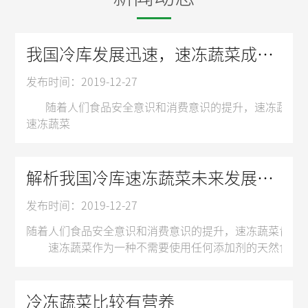
我国冷库发展迅速，速冻蔬菜成市场新方向
发布时间：2019-12-27
随着人们食品安全意识和消费意识的提升，速冻蔬菜肯定
速冻蔬菜
速冻蔬菜作为一种不需要使用任何添加剂的天然食品，深
据了解，2014年10月，国家质检总局、国家标准委
近两年，生鲜电商发展十分迅猛。除了中粮我买网、顺丰
解析我国冷库速冻蔬菜未来发展潜力无限
惊喜的是，生鲜电商的用户和速冻蔬菜的目标群体很吻合
发布时间：2019-12-27
随着速冻蔬菜生产标准逐渐完善，生鲜电商的发展也为
任何一个产业的持续发展，都需要创新力的不断注入，速
随着人们食品安全意识和消费意识的提升，速冻蔬菜肯定
蔬菜在冻结时中心温度必须在30分钟以内，从零下1度
速冻蔬菜作为一种不需要使用任何添加剂的天然食品，深
据了解，2014年10月，国家质检总局、国家标准委
近两年，生鲜电商发展十分迅猛。除了中粮我买网、顺丰
惊喜的是，生鲜电商的用户和速冻蔬菜的目标群体很吻合
冷冻蔬菜比较有营养