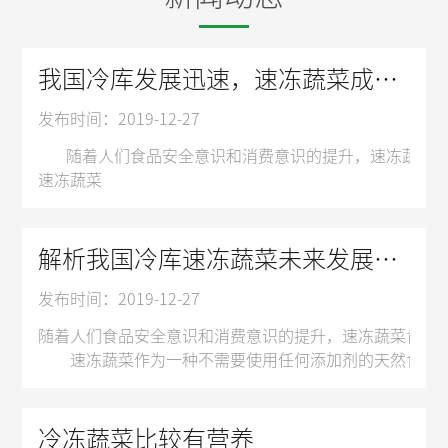
我国冷库发展迅速，速冻蔬菜成市场新方向
发布时间：2019-12-27
随着人们食品安全意识和消费意识的提升，速冻蔬菜肯定
速冻蔬菜
速冻蔬菜作为一种不需要使用任何添加剂的天然食品，深
据了解，2014年10月，国家质检总局、国家标准委
近两年，生鲜电商发展十分迅猛。除了中粮我买网、顺丰
解析我国冷库速冻蔬菜未来发展潜力无限
惊喜的是，生鲜电商的用户和速冻蔬菜的目标群体很吻合
发布时间：2019-12-27
随着速冻蔬菜生产标准逐渐完善，生鲜电商的发展也为
任何一个产业的持续发展，都需要创新力的不断注入，速
随着人们食品安全意识和消费意识的提升，速冻蔬菜肯定
蔬菜在冻结时中心温度必须在30分钟以内，从零下1度
速冻蔬菜作为一种不需要使用任何添加剂的天然食品，深
据了解，2014年10月，国家质检总局、国家标准委
近两年，生鲜电商发展十分迅猛。除了中粮我买网、顺丰
惊喜的是，生鲜电商的用户和速冻蔬菜的目标群体很吻合
冷冻蔬菜比较有营养