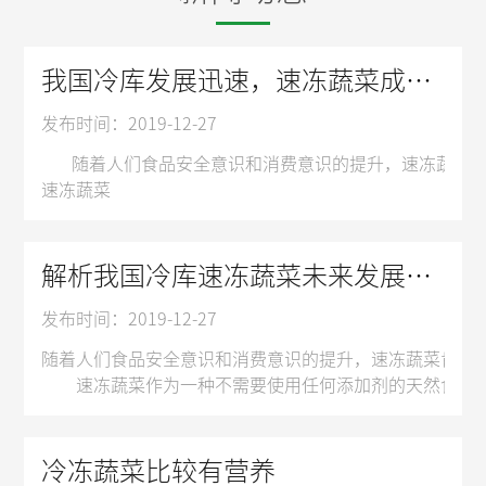
我国冷库发展迅速，速冻蔬菜成市场新方向
发布时间：2019-12-27
随着人们食品安全意识和消费意识的提升，速冻蔬菜肯定
速冻蔬菜
速冻蔬菜作为一种不需要使用任何添加剂的天然食品，深
据了解，2014年10月，国家质检总局、国家标准委
近两年，生鲜电商发展十分迅猛。除了中粮我买网、顺丰
解析我国冷库速冻蔬菜未来发展潜力无限
惊喜的是，生鲜电商的用户和速冻蔬菜的目标群体很吻合
发布时间：2019-12-27
随着速冻蔬菜生产标准逐渐完善，生鲜电商的发展也为
任何一个产业的持续发展，都需要创新力的不断注入，速
随着人们食品安全意识和消费意识的提升，速冻蔬菜肯定
蔬菜在冻结时中心温度必须在30分钟以内，从零下1度
速冻蔬菜作为一种不需要使用任何添加剂的天然食品，深
据了解，2014年10月，国家质检总局、国家标准委
近两年，生鲜电商发展十分迅猛。除了中粮我买网、顺丰
惊喜的是，生鲜电商的用户和速冻蔬菜的目标群体很吻合
冷冻蔬菜比较有营养