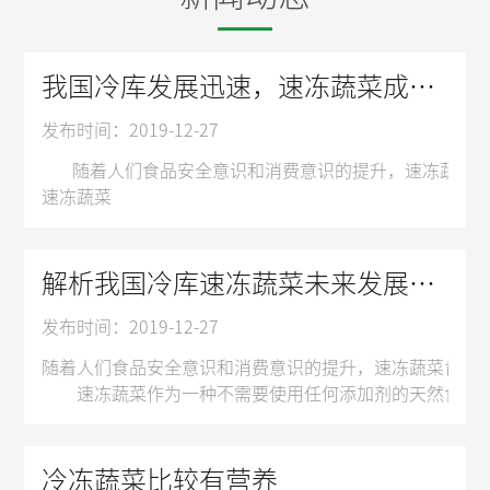
我国冷库发展迅速，速冻蔬菜成市场新方向
发布时间：2019-12-27
随着人们食品安全意识和消费意识的提升，速冻蔬菜肯定
速冻蔬菜
速冻蔬菜作为一种不需要使用任何添加剂的天然食品，深
据了解，2014年10月，国家质检总局、国家标准委
近两年，生鲜电商发展十分迅猛。除了中粮我买网、顺丰
解析我国冷库速冻蔬菜未来发展潜力无限
惊喜的是，生鲜电商的用户和速冻蔬菜的目标群体很吻合
发布时间：2019-12-27
随着速冻蔬菜生产标准逐渐完善，生鲜电商的发展也为
任何一个产业的持续发展，都需要创新力的不断注入，速
随着人们食品安全意识和消费意识的提升，速冻蔬菜肯定
蔬菜在冻结时中心温度必须在30分钟以内，从零下1度
速冻蔬菜作为一种不需要使用任何添加剂的天然食品，深
据了解，2014年10月，国家质检总局、国家标准委
近两年，生鲜电商发展十分迅猛。除了中粮我买网、顺丰
惊喜的是，生鲜电商的用户和速冻蔬菜的目标群体很吻合
冷冻蔬菜比较有营养